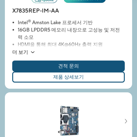
X7835REP-IM-AA
®
Intel
Amston Lake 프로세서 기반
16GB LPDDR5 메모리
내장으로 고성능 및 저전
력 소모
HDMI을 통해
최대 4K@60Hz
출력 지원
듀얼 LAN
탑재로 네트워크 안정성 및 이중화 강
더 보기
화
견적 문의
다양한 산업용 장치 연결을 위한
다중 COM 포트
제공
제품 상세보기
USB 3.2
지원으로 고속 데이터 전송
M.2 E Key
(Wi-Fi 모듈, etc.) 포함
M.2 B Key
(LTE / 5G 통신 모듈) 포함
9–36V의 광범위한 DC 입력
지원으로 다양한 산
업 전력 환경에 적합