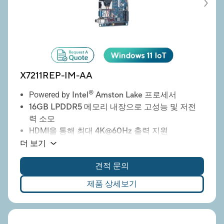
X7211REP-IM-AA
®
Powered by
Intel
Amston Lake 프로세서
16GB LPDDR5 메모리
내장으로 고성능 및 저전
력 소모
HDMI을 통해
최대 4K@60Hz
출력 지원
듀얼 LAN
탑재로 네트워크 안정성 및 이중화 강
더 보기
화
견적 문의
다양한 산업용 장치 연결을 위한
다중 COM 포트
제공
제품 상세보기
USB 3.2
지원으로 고속 데이터 전송
M.2 E Key
(Wi-Fi 모듈, etc.) 포함
M.2 B Key
(LTE / 5G 통신 모듈) 포함