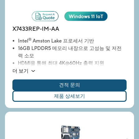
X7433REP-IM-AA
®
Intel
Amston Lake 프로세서 기반
16GB LPDDR5 메모리
내장으로 고성능 및 저전
력 소모
HDMI을 통해
최대 4K@60Hz
출력 지원
듀얼 LAN
탑재로 네트워크 안정성 및 이중화 강
더 보기
화
견적 문의
다양한 산업용 장치 연결을 위한
다중 COM 포트
제공
제품 상세보기
USB 3.2
지원으로 고속 데이터 전송
M.2 E Key
(Wi-Fi 모듈, etc.) 포함
M.2 B Key
(LTE / 5G 통신 모듈) 포함
9–36V의 광범위한 DC 입력
지원으로 다양한 산
업 전력 환경에 적합