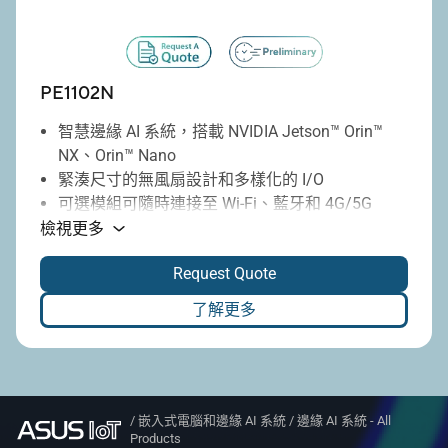
PE1102N
智慧邊緣 AI 系統，搭載 NVIDIA Jetson™ Orin™
NX、Orin™ Nano
緊湊尺寸的無風扇設計和多樣化的 I/O
可選模組可隨時連接至 Wi-Fi、藍牙和 4G/5G
寬範圍直流輸入，具有內建點火電源控制
檢視更多
可承受惡劣環境，並通過 MIL-STD-810H 測試
Request Quote
寬廣的工作溫度範圍，從 -20 到 60 °C
5.1
了解更多
/
嵌入式電腦和邊緣 AI 系統
/
邊緣 AI 系統 - All
Products