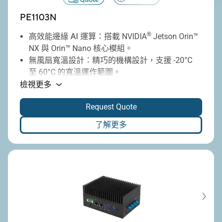
PE1103N
®
高效能邊緣 AI 運算
：搭載 NVIDIA
Jetson Orin™
NX 與 Orin™ Nano 核心模組。
無風扇寬溫設計
：精巧的機構設計，支援 -20°C
至 60°C 的寬溫運作範圍。
彈性的無線擴充能力
：可透過選配模組，輕鬆擴
檢視更多
充 Wi-Fi、4G/5G 及支援 PPS 的 GNSS 功能。
Request Quote
寬電壓直流輸入與智慧電源管理
：內建智慧電源
啟閉控制 (Ignition Control)，適用於多種電源環
了解更多
境。
軍規等級的強固可靠性
：通過美國軍規 MIL-STD-
810H 標準測試，可抵禦嚴苛環境的挑戰。
豐富多元的 I/O 介面
：配備 1 組支援 PTP 的 10
GbE、1 組 GbE、2 組 RS232/422/485 及 1 組
CAN bus 連接埠。