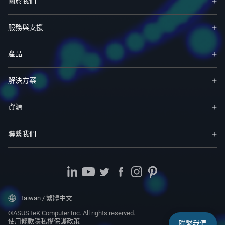
關於我們
服務與支援
產品
解決方案
資源
聯繫我們
Taiwan / 繁體中文
©ASUSTeK Computer Inc. All rights reserved.
使用條款
隱私權保護政策
聯繫我們