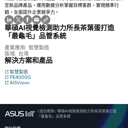
至新品牌產品，運用數據分析掌握目標客群，實現精準行
銷，全面提升企業競爭力。
華碩AI視覺檢測助力所長茶葉蛋打造
「最龜毛」品管系統
產業應用:
智慧製造
區域:
台灣
解決方案和產品
智慧製造
PE4000G
AISVision
/
成功案例
/
華碩AI視覺檢測助力所長茶葉蛋打造
「最龜毛」品管系統