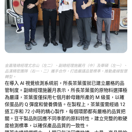
金嘉隆總經理尤忠山（左二）、副總經理施麗月（中）及華碩（左一）、
品漢精密團隊（右一、二）攜手合作，打造嚴謹品管標準，推動產線智慧
轉型。
在導入 AI 視覺檢測系統前，所長茶葉蛋就已建立嚴格的品
管制度。副總經理施麗月表示，所長茶葉蛋的原物料選擇極
為嚴謹，茶葉蛋僅採用七個月齡母雞所產的 M 級蛋，以確
保蛋品的 Q 彈度和營養價值。在製程上，茶葉蛋需經過 12
道工序和 72 小時的精心製作，每個環節都有嚴格的品質把
關。豆干製品則因應不同季節的原料特性，建立完整的軟硬
度檢測標準，以確保產品品質的一致性。