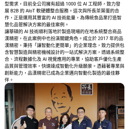
型需求，目前全公司擁有超過 1000 位 AI 工程師，致力發
展 B2B 的 AIoT 軟硬體整合服務。這次與所長茶葉蛋的合
作，正是運用其豐富的 AI 技術能量，為傳統食品業打造智
慧化品管解決方案的最佳案例。
讓華碩的 AI 技術順利落地於製造現場的在地系統整合商品
漢精密，在此案例中也扮演關鍵角色。成立於 2017 年的品
漢精密，秉持「讓智動化更簡單」的企業理念，致力提供包
含智慧製造與精密機械設計的一站式解決方案，透過系統整
合、流程數據化及 AI 視覺應用的專業，協助客戶優化生產
品質與管理效率，快速達成智動化升級願景。憑藉著專業與
創新能力，品漢精密已成為企業邁向智動化製造的最佳夥
伴。