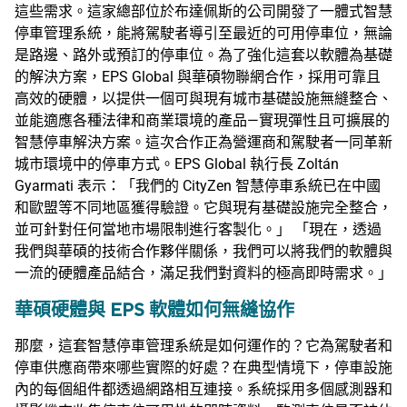
這些需求。這家總部位於布達佩斯的公司開發了一體式智慧
停車管理系統，能將駕駛者導引至最近的可用停車位，無論
是路邊、路外或預訂的停車位。為了強化這套以軟體為基礎
的解決方案，EPS Global 與華碩物聯網合作，採用可靠且
高效的硬體，以提供一個可與現有城市基礎設施無縫整合、
並能適應各種法律和商業環境的產品—實現彈性且可擴展的
智慧停車解決方案。這次合作正為營運商和駕駛者一同革新
城市環境中的停車方式。EPS Global 執行長 Zoltán
Gyarmati 表示：「我們的 CityZen 智慧停車系統已在中國
和歐盟等不同地區獲得驗證。它與現有基礎設施完全整合，
並可針對任何當地市場限制進行客製化。」 「現在，透過
我們與華碩的技術合作夥伴關係，我們可以將我們的軟體與
一流的硬體產品結合，滿足我們對資料的極高即時需求。」
華碩硬體與 EPS 軟體如何無縫協作
那麼，這套智慧停車管理系統是如何運作的？它為駕駛者和
停車供應商帶來哪些實際的好處？在典型情境下，停車設施
內的每個組件都透過網路相互連接。系統採用多個感測器和