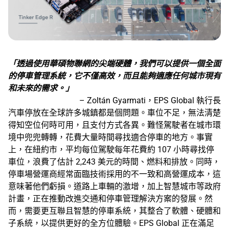
「透過使用華碩物聯網的尖端硬體，我們可以提供一個全面
的停車管理系統，它不僅高效，而且能夠適應任何城市現有
和未來的需求。」
– Zoltán Gyarmati，EPS Global 執行長
汽車停放在全球許多城鎮都是個問題。車位不足，無法清楚
得知空位何時可用，且支付方式各異。難怪駕駛者在城市環
境中兜兜轉轉，花費大量時間尋找適合停車的地方。事實
上，在紐約市，平均每位駕駛每年花費約 107 小時尋找停
車位，浪費了估計 2,243 美元的時間、燃料和排放。同時，
停車場營運商經常面臨技術採用的不一致和高營運成本，這
意味著他們虧損。道路上車輛的激增，加上智慧城市等政府
計畫，正在推動改進交通和停車管理解決方案的發展。然
而，需要更互聯且智慧的停車系統，其整合了軟體、硬體和
子系統，以提供更好的全方位體驗。EPS Global 正在滿足