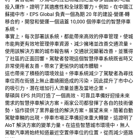
投入運作，證明了其適應性和全球影響力。例如，在中國江
蘇揚中市，EPS Global 負責一個為期 20 年的建設-營運-轉
移合約，開發和營運一個涵蓋 10,000 個停車位的智慧停車
系統。
事實上，每次部署該系統，都能帶來高效的停車管理，使城
市能夠更有效地管理停車資源、減少擁堵並改善交通流量。
使用該解決方案的城市報告稱，交通狀況顯著改善，並獲得
了社區的正面回響。駕駛者發現這個智慧停車系統既省時又
非常使用者友善，帶來了更愉快的城市體驗。
這也帶來了積極的環境效益。停車系統減少了駕駛者為尋找
車位而在街道上無止盡繞圈造成的污染，因此提升了市中心
的吸引力，潛在增加行人流量並惠及當地企業。
華碩與 EPS 共同打造了一個高效、可靠且準備好迎接未來
需求的智慧停車解決方案。兩家公司都發揮了各自的技術優
勢，協作提供了業界最佳的解決方案。展望未來，隨著自動
駕駛車輛的出現，停車市場正準備迎來重大轉變，這證明了
AIoT 解決方案的變革力量。在這些智慧城市環境中，無人
駕駛汽車將始終知道最近空置停車位的位置，從而減少道路