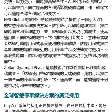
更快、壓力更小，同時提高安全性。ALPR 系統足夠靈活，
可以與來自不同供應商的各種攝影機硬體協同工作，確保它
可以適應全球各種設定和要求。
EPS Global 的軟體和華碩硬體的結合提供了一個引人注目
的智慧停車管理解決方案。該系統可以即時處理資料，提供
即時洞察和管理能力，並且經過設計以實現可擴展性，使其
適用於不同規模的城市。它也非常使用者友善，意味著駕駛
者透過行動應用程式享受便利的停車體驗，該應用程式提供
易於理解的導航到最近的可用停車位以及快速支付選項。不
再浪費時間、燃料和排放尋找空位或摸索現金投幣到現場機
器中。
Zoltán Gyarmati 表示，這項技術合作夥伴關係已經開始收
穫成果。「透過使用華碩物聯網的尖端硬體，我們可以提供
一個全面的停車管理系統，它不僅高效，而且能夠適應任何
城市現有和未來的需求。」
全球智慧停車解決方案的廣泛採用
CityZen 系統的採用正在快速擴展。它已在包括中國、匈牙
利、賽普勒斯、沙烏地阿拉伯和羅馬尼亞等多個國家/地區