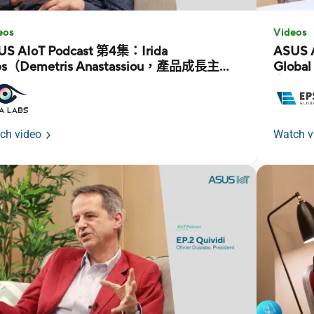
eos
Videos
US AIoT Podcast 第4集：Irida
ASUS 
bs（Demetris Anastassiou，產品成長主
Glob
）
人）
ch video
Watch v