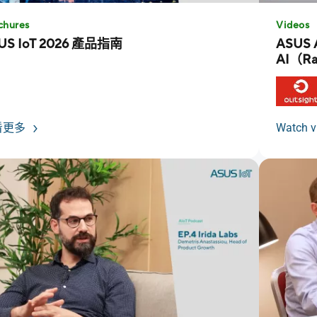
chures
Videos
US IoT 2026 產品指南
ASUS 
AI（R
看更多
Watch v