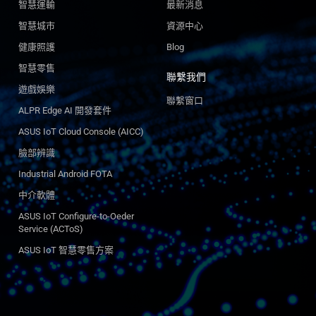
智慧運輸
最新消息
智慧城市
資源中心
健康照護
Blog
智慧零售
聯繫我們
遊戲娛樂
聯繫窗口
ALPR Edge AI 開發套件
ASUS IoT Cloud Console (AICC)
臉部辨識
Industrial Android FOTA
中介軟體
ASUS IoT Configure-to-Oeder
Service (ACToS)
ASUS IoT 智慧零售方案