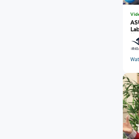
Vid
AS
La
管
Wat