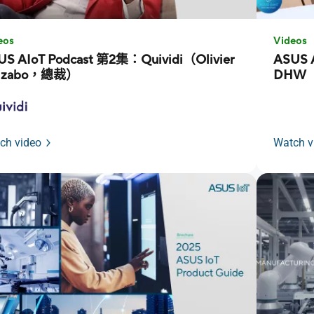
eos
Videos
US AIoT Podcast 第2集：Quividi（Olivier
ASUS 
izabo，總裁）
DHW（
ch video
Watch v