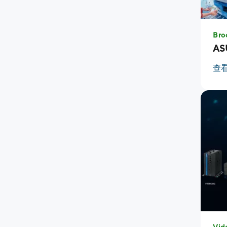
Bro
AS
查