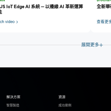
eos
Brochur
US IoT Edge AI 系統 — 以邊緣 AI 革新運算
全新華
能
ch video
查看更
展開更多
解決方案
資源
智慧製造
成功案例