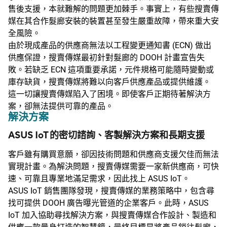
售後支援，本就難解的問題更加棘手。事實上，有些搜賣傳
媒在其合作髮廊安裝的裝置甚至發生嚴重故障，帶來重大安
全風險。
由於現成產品的供應商無法以工程變更通知書 (ECN) 做出
供應保證，搜賣傳媒最初針對髮廊的 DOOH 計畫宣告失
敗。若缺乏 ECN 這項重要承諾，元件規格可能隨時變動或
庫存缺貨，搜賣傳媒將難以向客戶供應產品或提供維護。
這一切讓搜賣傳媒陷入了困境。即使客戶正期待著解決方
案，卻無法提供可靠的產品。
解決方案
ASUS IoT 的密切諮詢、客製解決方案和長期支援
客戶雖有購買意願，卻因技術問題和供應商支援欠佳而無法
實現計畫。為解決問題，搜賣傳媒需要一家新供應商，可快
速、可靠且專業地滿足需求，因此找上 ASUS IoT。
ASUS IoT 銷售團隊發現，搜賣傳媒的業務策略中，包含尋
找可提供 DOOH 廣告曝光管道的企業客戶。此時，ASUS
IoT 加入協助尋找解決方案，與搜賣傳媒合作設計、製造和