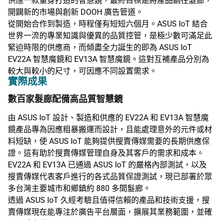
供應一款量身打造的智慧鏡，最終目標是將產品銷往髮廊，
開闢新的市場與創新 DOOH 廣告管道。
從開始合作到製造，時程僅有短短六個月。ASUS IoT 結合
世界一流的專業知識與優異的品質控管，是極少數可滿足此
緊迫時限的供應商，而傾盡全力誕生的即為 ASUS IoT
EV22A 智慧魔鏡和 EV13A 智慧魔鏡。這對互補產品分別為
較大與較小的尺寸，可因應不同設置需求。
實際成果
數百家髮廊配備高品質智慧鏡
由 ASUS IoT 設計、製造和供應的 EV22A 和 EV13A 智慧魔
鏡產品專為因應粗暴搬運而設計，且能處理意外的元件或材
料短缺，使 ASUS IoT 能夠提供搜賣傳媒需要的長期供應保
證。這有助於搜賣傳媒管理自身及其客戶的需求和成本。
EV22A 和 EV13A 已通過 ASUS IoT 的嚴格內部測試，以及
搜賣傳媒代表客戶進行的各式品質保證測試，現已部署於眾
多台灣主要城市和鄉鎮約 880 多間髮廊。
透過 ASUS IoT 久經考驗且值得信賴的產品和技術支援，搜
賣傳媒現在能專注於廣告平台層面，擴展其業務範圍，並確