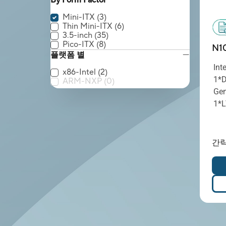
By Form Factor
Mini-ITX
(3)
Thin Mini-ITX
(6)
3.5-inch
(35)
Pico-ITX
(8)
N1
플랫폼 별
Int
x86-Intel
(2)
1*
ARM-NXP
(0)
Gen
1*L
간략