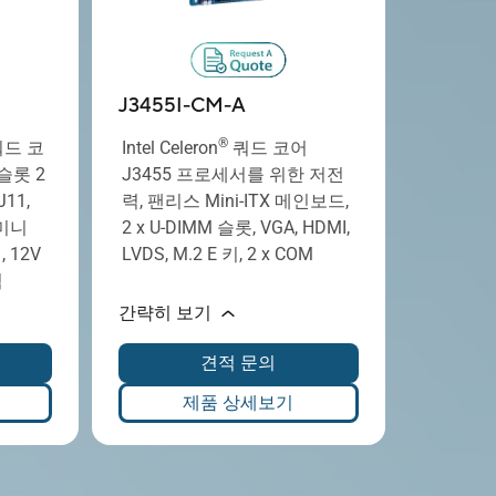
J3455I-CM-A
®
 쿼드 코
Intel Celeron
쿼드 코어
슬롯 2
J3455 프로세서를 위한 저전
J11,
력, 팬리스 Mini-ITX 메인보드,
, 미니
2 x U-DIMM 슬롯, VGA, HDMI,
, 12V
LVDS, M.2 E 키, 2 x COM
력
간략히 보기
견적 문의
제품 상세보기