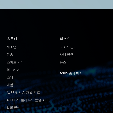
솔루션
리소스
제조업
리소스 센터
운송
사례 연구
스마트 시티
뉴스
헬스케어
ASUS 홈페이지
소매
게임
ALPR 엣지 AI 개발 키트
ASUS IoT 클라우드 콘솔(AICC)
얼굴 인식