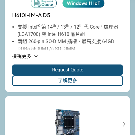
H610I-IM-A D5
®
th
th
th
支援 Intel
第 14
/ 13
/ 12
代 Core™ 處理器
(LGA1700) 與 Intel H610 晶片組
兩組 260-pin SO-DIMM 插槽，最高支援 64GB
DDR5 5600MT/s SO-DIMM
透過多重介面支援雙顯示輸出組態，包含
檢視更多
DisplayPort、HDMI 與 LVDS
Request Quote
進階 I/O 與連網功能
以更長的產品生命週期提供長達七年的使用壽命
了解更多
寬廣的承受溫度範圍：0–60°C