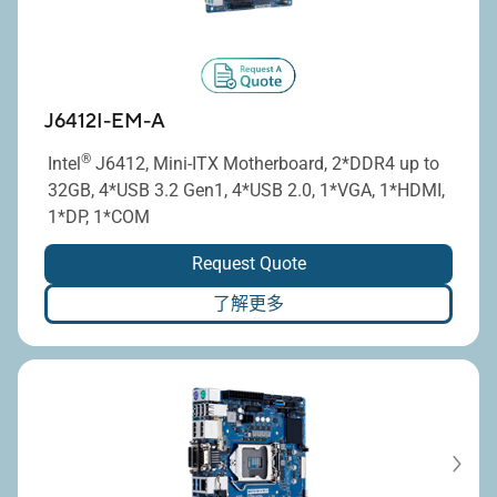
J6412I-EM-A
®
Intel
J6412, Mini-ITX Motherboard, 2*DDR4 up to
32GB, 4*USB 3.2 Gen1, 4*USB 2.0, 1*VGA, 1*HDMI,
1*DP, 1*COM
Request Quote
了解更多