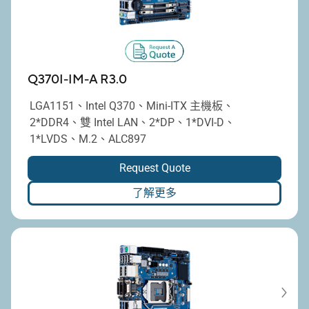
Q370I-IM-A R3.0
LGA1151、Intel Q370、Mini-ITX 主機板、
2*DDR4、雙 Intel LAN、2*DP、1*DVI-D、
1*LVDS、M.2、ALC897
Request Quote
了解更多