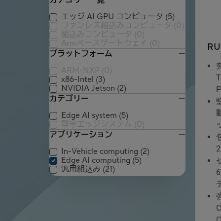
カテゴリー一覧
エッジ AI GPU コンピュータ
(5)
ファンレス組込みコンピュータ
(0)
組込みコンピュータ
(0)
Armベースゲートウェイ
(0)
RU
プラットフォーム
ARM-NXP
(0)
x86-Intel
(3)
NVIDIA Jetson
(2)
P
カテゴリー
Edge AI system
(5)
堅牢エッジシステム
(0)
アプリケーション
In-Vehicle computing
(2)
Edge AI computing
(5)
汎用組込み
(21)
C