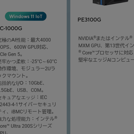
PE3100G
C-1000G
®
®
NVIDIA
またはインテル
究極のAI性能
：最大4000
MXM GPU、第13世代イ
TOPS、600W GPU対応、
®
Core™プロセッサに対
CIe Gen 5。
堅牢なエッジAIコンピュ
堅牢かつ柔軟
：-25°C～60°C
動作環境、モジュラー2Uラ
ックマウント。
包括的なI/O
：10GbE、
2.5GbE、USB、COM。
セキュアなエッジ
：IEC
62443-4-1サイバーセキュリ
ティ、iBMCリモート管理。
®
強力な処理能力
：インテル
ore™ Ultra 200Sシリーズ
CPU。