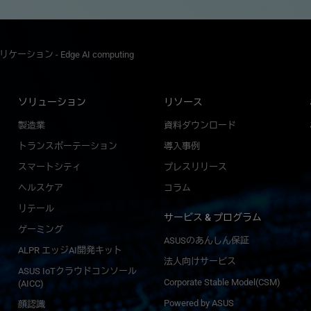
ケーション - Edge AI computing
ソリューション
リソース
製造業
資料ダウンロード
トランスポーテーション
導入事例
I
スマートシティ
プレスリリース
ヘルスケア
コラム
リテール
サービス & プログラム
ゲーミング
ASUSのあんしん保証
ALPR エッジAI開発キット
法人向けサービス
ASUS IoTクラウドコンソール
Corporate Stable Model(CSM)
(AICC)
Powered by ASUS
顔認識