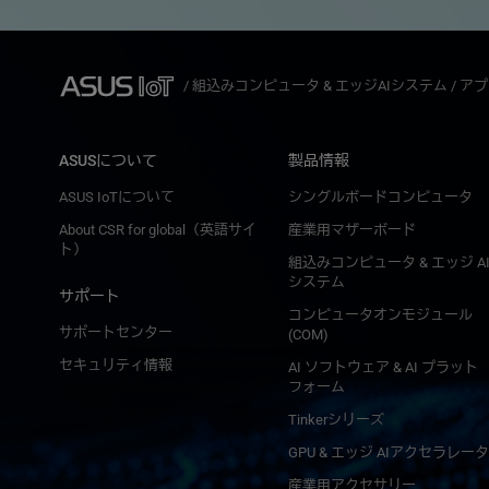
/
組込みコンピュータ & エッジAIシステム
/
アプリ
ASUSについて
製品情報
ASUS IoTについて
シングルボードコンピュータ
About CSR for global（英語サイ
産業用マザーボード
ト）
組込みコンピュータ & エッジ A
システム
サポート
コンピュータオンモジュール
サポートセンター
(COM)
セキュリティ情報
AI ソフトウェア & AI プラット
フォーム
Tinkerシリーズ
GPU & エッジ AIアクセラレータ
産業用アクセサリー