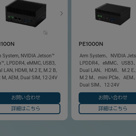
1100N
PE1000N
 System, NVIDIA Jetson™
Arm System、NVIDIA Jet
n™, LPDDR4, eMMC, USB3,
LPDDR4、eMMC、USB3
l LAN, HDMI, M.2 E, M.2 B,
Dual LAN、HDMI、M.2 E
 M, AEM, Dual SIM, 12-24V
M.2 M、mini PCIe、AEM
Dual SIM、12-24V
お問い合わせ
お問い合わせ
詳細はこちら
詳細はこちら