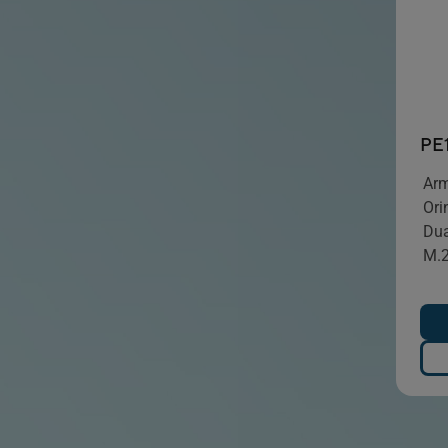
PE
Arm
Ori
Dua
M.2