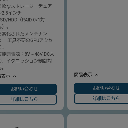
柔軟なストレージ
：デュア
ル2.5インチ
SD/HDD（RAID 0/1対
応）。
簡素化されたメンテナン
ス
： 工具不要のGPUアクセ
ス。
広範囲電源
：8V～48V DC入
力、イグニッション制御対
応。
簡易表示
易表示
お問い合わせ
お問い合わせ
詳細はこちら
詳細はこちら