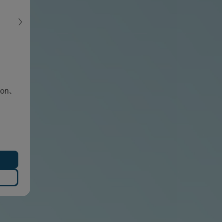
son、
、
、
、