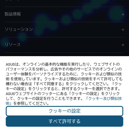
製品情報
ソリューション
リソース
サービス & プログラム
ASUSは、オンラインの基本的な機能を実行したり、ウェブサイトの
パフォーマンスを分析し、広告やその他のサービスでのオンラインの
ユーザー体験をパーソナライズするために、クッキーおよび類似の技
お問い合わせ
術 を使用しています。クッキーおよび類似の技術をすべて許可しても
構わない場合は「すべて同意する」をクリックしてください。「クッ
キーの設定」をクリックすると、許可するクッキーを選択できます。
ASUSウェブサイトのフッターにある「クッキーの設定」をクリック
して、クッキーの設定を行うこともできます。
「クッキー及び類似技
術」
を参照してください。
クッキーの設定
Japan / 日本語
© ASUSTeK Computer Inc. All rights reserved.
すべて許可する
お問い合わせ
ご利用条件
個人情報保護方針
特定商取引法に基づく表記
クッキーの設定