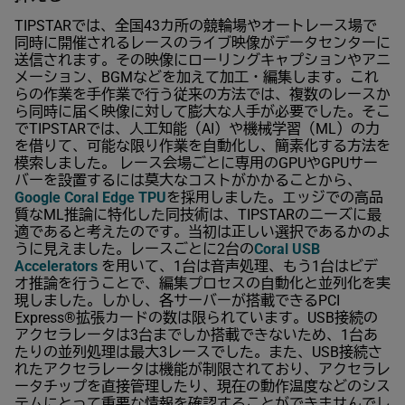
TIPSTARでは、全国43カ所の競輪場やオートレース場で
同時に開催されるレースのライブ映像がデータセンターに
送信されます。その映像にローリングキャプションやアニ
メーション、BGMなどを加えて加工・編集します。これ
らの作業を手作業で行う従来の方法では、複数のレースか
ら同時に届く映像に対して膨大な人手が必要でした。そこ
でTIPSTARでは、人工知能（AI）や機械学習（ML）の力
を借りて、可能な限り作業を自動化し、簡素化する方法を
模索しました。 レース会場ごとに専用のGPUやGPUサー
バーを設置するには莫大なコストがかかることから、
Google Coral Edge TPU
を採用しました。エッジでの高品
質なML推論に特化した同技術は、TIPSTARのニーズに最
適であると考えたのです。当初は正しい選択であるかのよ
うに見えました。レースごとに2台の
Coral USB
Accelerators
を用いて、1台は音声処理、もう1台はビデ
オ推論を行うことで、編集プロセスの自動化と並列化を実
現しました。しかし、各サーバーが搭載できるPCI
Express®拡張カードの数は限られています。USB接続の
アクセラレータは3台までしか搭載できないため、1台あ
たりの並列処理は最大3レースでした。また、USB接続さ
れたアクセラレータは機能が制限されており、アクセラレ
ータチップを直接管理したり、現在の動作温度などのシス
テムにとって重要な情報を確認することができませんでし