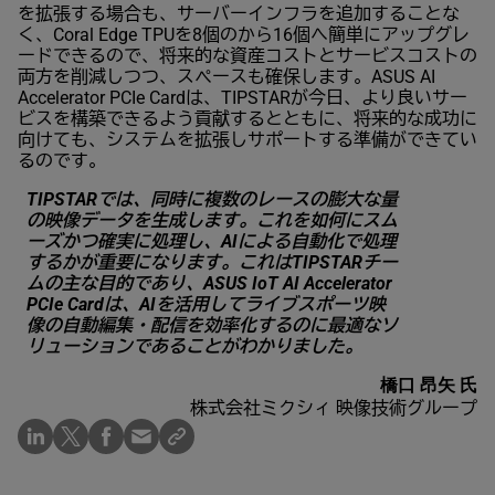
を拡張する場合も、サーバーインフラを追加することな
く、Coral Edge TPUを8個のから16個へ簡単にアップグレ
ードできるので、将来的な資産コストとサービスコストの
両方を削減しつつ、スペースも確保します。ASUS AI
Accelerator PCIe Cardは、TIPSTARが今日、より良いサー
ビスを構築できるよう貢献するとともに、将来的な成功に
向けても、システムを拡張しサポートする準備ができてい
るのです。
TIPSTARでは、同時に複数のレースの膨大な量
の映像データを生成します。これを如何にスム
ーズかつ確実に処理し、AIによる自動化で処理
するかが重要になります。これはTIPSTARチー
ムの主な目的であり、ASUS IoT AI Accelerator
PCIe Cardは、AIを活用してライブスポーツ映
像の自動編集・配信を効率化するのに最適なソ
リューションであることがわかりました。
橋口 昂矢 氏
株式会社ミクシィ 映像技術グループ