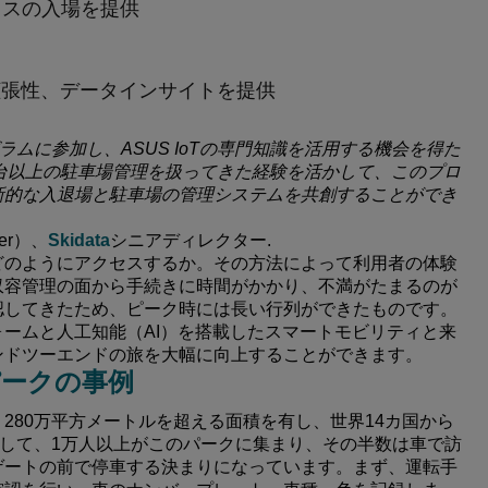
レスの入場を提供
拡張性、データインサイトを提供
nce プログラムに参加し、ASUS IoTの専門知識を活用する機会を得た
00台以上の駐車場管理を扱ってきた経験を活かして、このプロ
新的な入退場と駐車場の管理システムを共創することができ
er）、
Skidata
シニアディレクター.
どのようにアクセスするか。その方法によって利用者の体験
収容管理の面から手続きに時間がかかり、不満がたまるのが
認してきたため、ピーク時には長い行列ができたものです。
ームと人工知能（AI）を搭載したスマートモビリティと来
ンドツーエンドの旅を大幅に向上することができます。
ークの事例
280万平方メートルを超える面積を有し、世界14カ国から
均して、1万人以上がこのパークに集まり、その半数は車で訪
ゲートの前で停車する決まりになっています。まず、運転手