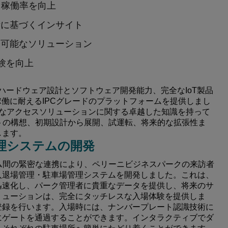
、稼働率を向上
計に基づくインサイト
張可能なソリューション
体験を向上
なハードウェア設計とソフトウェア開発能力、完全なIoT製品
稼働に耐えるIPCグレードのプラットフォームを提供しまし
なアクセスソリューションに関する卓越した知識を持って
トの構想、初期設計から展開、試運転、将来的な拡張性ま
します。
理システムの開発
ム間の緊密な連携により、ペリーニビジネスパークの来訪者
入退場管理・駐車場管理システムを開発しました。これは、
迅速化し、パーク管理者に貴重なデータを提供し、将来のサ
リューションは、完全にタッチレスな入場体験を提供しま
登録を行います。入場時には、ナンバープレート認識技術に
にゲートを通過することができます。インタラクティブでダ