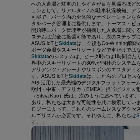
への入退場と駐車のしやすさが目を見張るほど
ョンとして、リアルタイムの駐車状況検知、ア
可能で、パーク内の全体的なオペレーションを
タをパーク管理者に提供します。トーマス・ピ
開始時にパーク管理者が指摘した入退場に関す
ステムは完全に拡張可能であり、次のステップ
ASUS IoTと
Skidata
は、今後もCo-Winnin
ポーツ会場やスキーリゾートなどで車だけでは
Skidata
のシステムは、ピーク時には1時間当たり
界中のスキーリゾートの80%が同社のシステム
アリアンツ・アレーナやリスボンのエスタディオ
す。ASUS IoTと
Skidata
は、これらのプロセス
AIを活用した最先端のデジタルプラットフォー
欧州・中東・アフリカ（EMEA）担当ビジネス
（Silvia Kuo）氏は、次のように述べてい
あり、私たちは大きな可能性を共に模索してい
ロジーによって、これらのシームレスなアクセス
ルゴリズムが必要です。それゆえに、私たちは
S
す。」