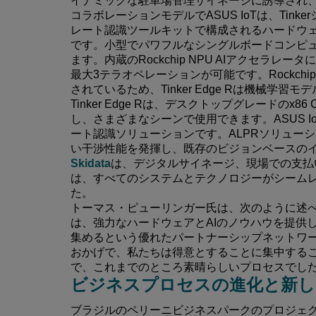
イナミックな駐車場管理サイネージに誘導され
コラボレーションモデルでASUS IoTは、Ti
レート認識ツールキットで構成されるハードウェアとA
です。小型でパワフルなシングルボードコンピ
ます。内蔵のRockchip NPU AIアクセラ
最大3テラオペレーションが可能です。Rockch
されているため、Tinker Edge Rは機械
Tinker Edge Rは、デスクトップグレードの
し、さまざまなシーンで使用できます。ASUS IoTの
ート認識ソリューションです。ALPRソリューション
い干渉性能を発揮し、既存のビジョンベースの
Skidata
は、デジタルサイネージ、現場での支払
は、すべてのシステムとテクノロジーがシーム
た。
トーマス・ピューリンガー氏は、次のように述べて
は、強力なハードウェアとAIのノウハウを提供
集めるという優れたパートナーシップネットワ
おかげで、私たちは得意とすることに集中する
で、これまでのところ素晴らしいプロセスでし
ビジネスプロセスの進化と新し
ブラジルのペリーニビジネスパークのプロジェ