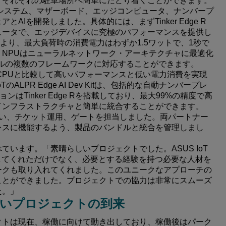
、それぞれの駐車場所へ簡単にたどり着くことができます。
nkerシステム、マザーボード、エッジコンピュータ、ナンバープ
Iを開発しました。具体的には、まずTinker Edge R
ュータで、エッジデバイスに究極のパフォーマンスを提供し
レータにより、最大負荷時の消費電力はわずか1.5ワットで、1秒で
ip NPUはニューラルネットワーク・アーキテクチャに最適化
学習モデルの複数のフレームワークに対応することができます。
x86 CPUと比較して高いパフォーマンスと低い電力消費を実現
ALPR Edge AI Dev Kitは、包括的な自動ナンバープレ
はTinker Edge Rを搭載しており、最大99%の精度で高
インフラストラクチャと簡単に統合することができます。
い、チケット運用、ゲートを担当しました。両パートナー
レスに機能するよう、製品のバンドルと統合を管理しまし
います。「素晴らしいプロジェクトでした。ASUS IoT
してくれただけでなく、必要とする経験を持つ必要な人材を
ークも取り入れてくれました。このユニークなアプローチの
ことができました。プロジェクトでの協力は非常にスムーズ
た。」
いプロジェクトの到来
クトは現在、稼働に向けて動き出しており、稼働後はパーク