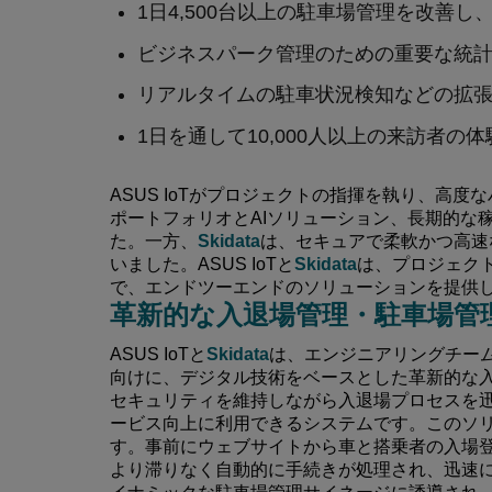
1日4,500台以上の駐車場管理を改善し
ビジネスパーク管理のための重要な統
リアルタイムの駐車状況検知などの拡
1日を通して10,000人以上の来訪者の
ASUS IoTがプロジェクトの指揮を執り、高度
ポートフォリオとAIソリューション、長期的な
た。一方、
Skidata
は、セキュアで柔軟かつ高速
いました。ASUS IoTと
Skidata
は、プロジェク
で、エンドツーエンドのソリューションを提供
革新的な入退場管理・駐車場管
ASUS IoTと
Skidata
は、エンジニアリングチー
向けに、デジタル技術をベースとした革新的な
セキュリティを維持しながら入退場プロセスを
ービス向上に利用できるシステムです。このソ
す。事前にウェブサイトから車と搭乗者の入場
より滞りなく自動的に手続きが処理され、迅速