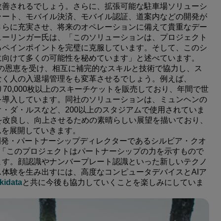
改善されるでしょう。さらに、拡張可能な駐車場ソリューシ
ラート、モバイル決済、モバイル認証、道案内などの開発が
さらに充実させ、将来のオペレーションに備えて貴重なデー
ューリンガー氏は、「このソリューションは、プロジェクト
るペインポイントを完璧に克服しています。そして、このシ
に向けて多くの可能性を秘めています」と述べています。
g戦略の恩恵を受け、相互に補完的なスキルと技術で協力し、ス
なく人の入退場管理をも変革させるでしょう。例えば、
70,000枚以上のスキーチケットを販売しており、年間で世
を導入しています。同社のソリューションは、ミュンヘンの
・ダ・ルスなど、200以上のスタジアムで使用されていま
を改良し、向上させるための素晴らしい展望を描いており、
ムを展開していきます。
開発・パートナーシップディレクターであるシルビア・クオ
ます。「このプロジェクトはパートナーシップの力を示すもので
ます。顔認識やナンバープレート認識といった新しいテクノ
体験を生み出すには、高度なコンピュータデバイスとAIア
kidata
と共に今後も協力していくことを楽しみにしていま