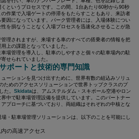
確認を行い、車のナンバープレート、車種、色を記録しま
くというプロセスです。この間、1台あたり60秒から90秒
この作業で入場ゲートの停滞をもたらすこともあり、来訪者
る要因になっています。パーク管理者には、入場体験につい
全性を損なうことなく入場プロセスを迅速化させることが急
で管理されますが、来場する車のすべての搭乗者の情報を把
運用上の課題となっていました。
駐車場管理を導入し、駐車のしやすさと個々の駐車場内の駐
が寄せられていました。
サポートと技術的専門知識
リューションを見つけ出すために、世界有数の組込みソリュ
と人のためのアクセスソリューションで世界トップクラスのプ
した。
Skidata
は、アムステルダム・スキポール空港やロン
世界中で駐車場管理設備を提供しています。このパートナー
うアプローチに基づいており、両組織はそれぞれの中核とな
。
退場・駐車場管理ソリューションは、以下のことを可能にし
以内の高速アクセス