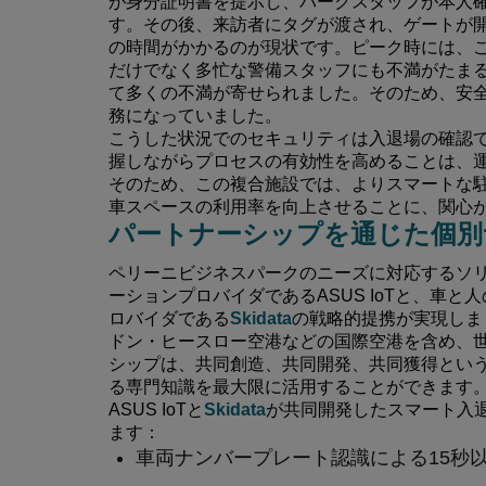
が身分証明書を提示し、パークスタッフが本人
す。その後、来訪者にタグが渡され、ゲートが開
の時間がかかるのが現状です。ピーク時には、
だけでなく多忙な警備スタッフにも不満がたま
て多くの不満が寄せられました。そのため、安
務になっていました。
こうした状況でのセキュリティは入退場の確認
握しながらプロセスの有効性を高めることは、
そのため、この複合施設では、よりスマートな
車スペースの利用率を向上させることに、関心
パートナーシップを通じた個別
ペリーニビジネスパークのニーズに対応するソ
ーションプロバイダであるASUS IoTと、車
ロバイダである
Skidata
の戦略的提携が実現しま
ドン・ヒースロー空港などの国際空港を含め、
シップは、共同創造、共同開発、共同獲得とい
る専門知識を最大限に活用することができます
ASUS IoTと
Skidata
が共同開発したスマート入
ます：
車両ナンバープレート認識による15秒