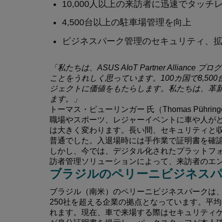
10,000人以上の来訪者に迅速でタッチ
4,500台以上の駐車場管理を向上
ビジネスパーク管理のセキュリティ、
「私たちは、ASUS AIoT Partner Allia
ことをうれしく思っています。100カ国で8,5
ジェクトに価値をもたらします。私たちは、革
ます。」
トーマス・ピューリンガー 氏（Thomas Pühring
職場やスポーツ、レジャーイベントに車や人が
は大きく変わります。長い間、セキュリティと
普通でした。入退場時には手作業で証明書を確
しかし、今では、デジタル化されたプラットフォ
訪者管理ソリューションによって、来訪者のエ
ブラジルのペリーニビジネスパ
ブラジル（南米）のペリーニビジネスパークは、
250社を超える企業の拠点となっています。平
れます。現在、車で来場する際はセキュリティ