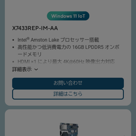
X7433REP-IM-AA
®
Intel
Amston Lake プロセッサー搭載
高性能かつ低消費電力の 16GB LPDDR5 オンボ
ードメモリ
HDMI ×1 により最大 4K@60Hz 映像出力対応
デュアルLAN搭載でネットワークの安定性と冗
詳細表示
長性を強化
お問い合わせ
複数のCOMポートを備え、各種産業機器との接
続に対応
詳細はこちら
高速データ転送に対応する USB 3.2 搭載
M.2 E Key スロット搭載（Wi-Fi モジュール等に
対応）
M.2 B Key スロット搭載（LTE / 5G 通信モジュ
ールに対応）
9～36V のワイドレンジ DC 入力に対応し、多様