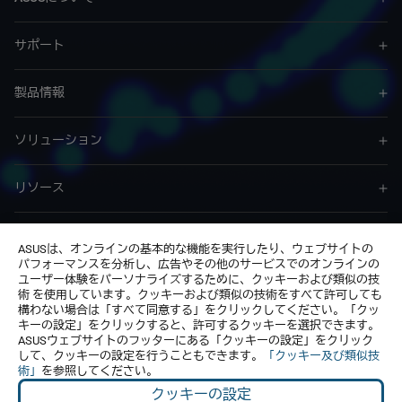
サポート
製品情報
ソリューション
リソース
サービス & プログラム
ASUSは、オンラインの基本的な機能を実行したり、ウェブサイトの
パフォーマンスを分析し、広告やその他のサービスでのオンラインの
ユーザー体験をパーソナライズするために、クッキーおよび類似の技
お問い合わせ
術 を使用しています。クッキーおよび類似の技術をすべて許可しても
構わない場合は「すべて同意する」をクリックしてください。「クッ
キーの設定」をクリックすると、許可するクッキーを選択できます。
ASUSウェブサイトのフッターにある「クッキーの設定」をクリック
して、クッキーの設定を行うこともできます。
「クッキー及び類似技
術」
を参照してください。
クッキーの設定
Japan / 日本語