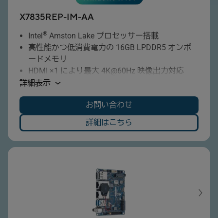
X7835REP-IM-AA
®
Intel
Amston Lake プロセッサー搭載
高性能かつ低消費電力の 16GB LPDDR5 オンボ
ードメモリ
HDMI ×1 により最大 4K@60Hz 映像出力対応
デュアルLAN搭載で、安定したネットワーク接
詳細表示
続と冗長性を実現
お問い合わせ
複数のCOMポートを備え、各種産業機器との接
続に対応
詳細はこちら
高速データ転送に対応する USB 3.2 搭載
M.2 E Key スロット搭載（Wi-Fi モジュール等に
対応）
M.2 B Key スロット搭載（LTE / 5G 通信モジュ
ールに対応）
9～36V のワイドレンジ DC 入力に対応し、多様
な産業用電源環境に適合