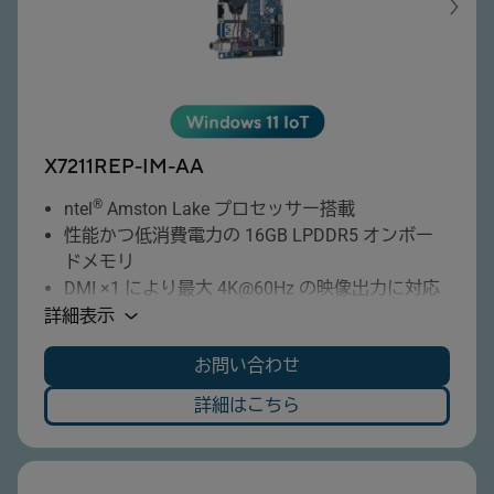
な産業用電源環境に適合
X7211REP-IM-AA
®
ntel
Amston Lake プロセッサー搭載
性能かつ低消費電力の 16GB LPDDR5 オンボー
ドメモリ
DMI ×1 により最大 4K@60Hz の映像出力に対応
ュアルLAN搭載でネットワークの安定性と冗長
詳細表示
性を強化
お問い合わせ
数のCOMポートを搭載し、各種産業機器との接
続に対応
詳細はこちら
速データ転送に対応する USB 3.2 搭載
.2 E Key スロット搭載（Wi-Fi モジュール等に対
応）