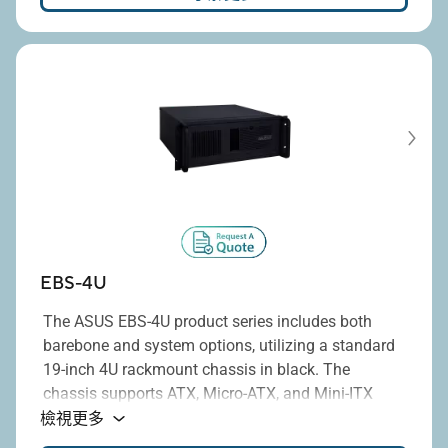
standard ATX power supplies, with power ratings
ranging from 300W to 1300W.
EBS-4U
The ASUS EBS-4U product series includes both
barebone and system options, utilizing a standard
19-inch 4U rackmount chassis in black. The
chassis supports ATX, Micro-ATX, and Mini-ITX
®
motherboards equipped with Intel
H110, H310,
檢視更多
H610, Q170, Q470E, Q670E, or R670E chipsets, and