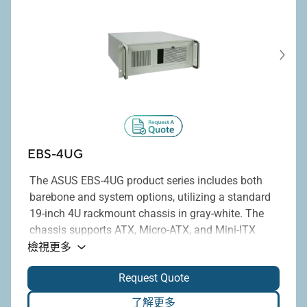
EBS-4UG
The ASUS EBS-4UG product series includes both
barebone and system options, utilizing a standard
19-inch 4U rackmount chassis in gray-white. The
chassis supports ATX, Micro-ATX, and Mini-ITX
®
motherboards equipped with Intel
H110, H310,
檢視更多
H610, Q170, Q470E, Q670E, or R670E chipsets, and
Request Quote
provides up to seven full-height PCI/PCIe
expansion slots. Additionally, it is compatible with
了解更多