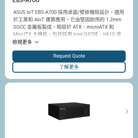
EBS-A700
ASUS IoT EBS-A700 採用桌面/壁掛機殼設計，適用
於工業和 AIoT 運算應用。它由堅固耐用的 1.2mm
SGCC 金屬板製成，相容於 ATX、microATX 和
Mini-ITX 主機板，包括採用 Intel Q470E、H610 或
Q670E 晶片組的主機板。EBS-A700 專為在高要求
檢視更多
環境中發揮高效能和優異相容性而設計。它相容於
Request Quote
500W 或 850W IPC 電源供應器，並提供豐富的功能
以確保最佳效能及適應各種使用環境。配置作業非
了解更多
常簡單，其作業溫度範圍為 0°C 至 40°C。另外，可
容納多種連線功能和擴充需求，支援多達七個全高
PCI 或 PCI Express 卡，因此是多種垂直市場的理想
選擇。