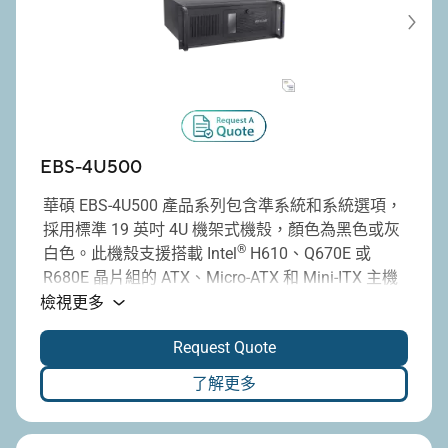
EBS-4U500
華碩 EBS-4U500 產品系列包含準系統和系統選項，
採用標準 19 英吋 4U 機架式機殼，顏色為黑色或灰
®
白色。此機殼支援搭載 Intel
H610、Q670E 或
R680E 晶片組的 ATX、Micro-ATX 和 Mini-ITX 主機
板，並提供多達七個全高 PCI/PCIe 擴充插槽。升級
檢視更多
後的全新機殼更易於組裝、更加堅固，並具有兩個
Request Quote
6025 風扇的預留安裝位置。此外，它與標準 ATX
電源供應器相容，功率範圍從 300W 到 1300W，或
了解更多
迷你冗餘 500W 電源。