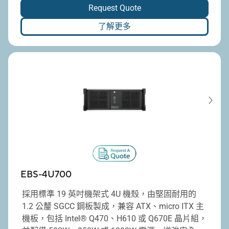
Request Quote
provides up to seven full-height PCI/PCIe
expansion slots. Additionally, it is compatible with
了解更多
standard ATX power supplies, with power ratings
ranging from 300W to 1300W.
EBS-4U700
採用標準 19 英吋機架式 4U 機殼，由堅固耐用的
1.2 公釐 SGCC 鋼板製成，兼容 ATX、micro ITX 主
機板，包括 Intel® Q470、H610 或 Q670E 晶片組，