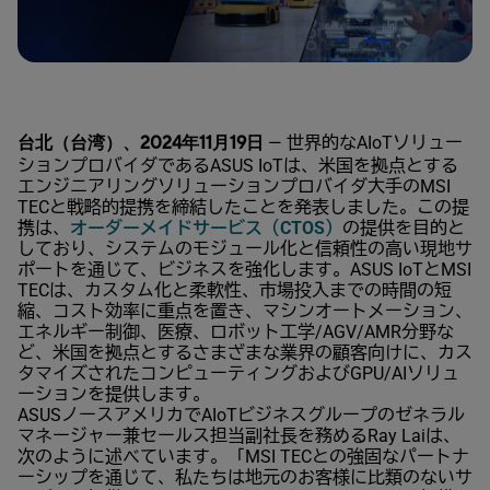
台北（台湾）、2024年11月19日
— 世界的なAIoTソリュー
ションプロバイダであるASUS IoTは、米国を拠点とする
エンジニアリングソリューションプロバイダ大手のMSI
TECと戦略的提携を締結したことを発表しました。この提
携は、
オーダーメイドサービス（CTOS）
の提供を目的と
しており、システムのモジュール化と信頼性の高い現地サ
ポートを通じて、ビジネスを強化します。ASUS IoTとMSI
TECは、カスタム化と柔軟性、市場投入までの時間の短
縮、コスト効率に重点を置き、マシンオートメーション、
エネルギー制御、医療、ロボット工学/AGV/AMR分野な
ど、米国を拠点とするさまざまな業界の顧客向けに、カス
タマイズされたコンピューティングおよびGPU/AIソリュ
ーションを提供します。
ASUSノースアメリカでAIoTビジネスグループのゼネラル
マネージャー兼セールス担当副社長を務めるRay Laiは、
次のように述べています。「MSI TECとの強固なパートナ
ーシップを通じて、私たちは地元のお客様に比類のないサ