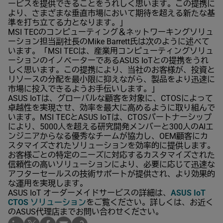
ービスを提供できることをうれしく思います。この提携に
より、さまざまな垂直市場において期待を超える新たな基
準を打ち立てる力となります。」
MSI TECのコンピューティング＆ネットワーキングソリュ
ーション担当副社長のMike Barrett氏は次のように述べて
います。「MSI TECは、産業用コンピューティングソリュ
ーションのイノベーターであるASUS IoTとの提携をうれ
しく思います。この提携により、当社のお客様が、投資と
リソースの分配を最小限に抑えながら、製品をより迅速に
市場に投入できるようお手伝いします。」
ASUS IoTは、グローバルな顧客を対象に、CTOSによって
卓越性を実現させ、効率を最大に高めるように取り組んで
います。MSI TECとASUS IoTは、CTOSパートナーシップ
により、5000人を超える研究開発メンバーと300人のAIエ
ンジニアからなる優秀なチームが協力し、OEM顧客にカ
スタマイズされたソリューションを効率的に提供します。
お客様ごとの特定のニーズに対応するカスタマイズされた
信頼性の高いソリューションにより、必要に応じて迅速な
アフターセールスの技術サポートが提供され、より効果的
な運用を実現します。
ASUS IoT オーダーメイドサービスの詳細は、
ASUS IoT
CTOS ソリューション
をご覧ください。詳しくは、お近く
のASUS代理店までお問い合わせください。