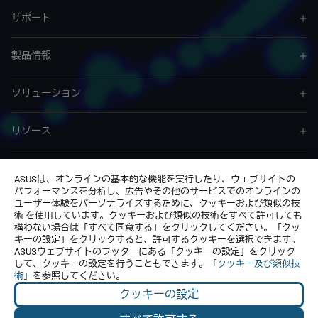
サポート
製品情報
ソリューション
リソース
サービス & プログラム
ASUSは、オンラインの基本的な機能を実行したり、ウェブサイトの
パフォーマンスを分析し、広告やその他のサービスでのオンラインの
ユーザー体験をパーソナライズするために、クッキーおよび類似の技
お問い合わせ
術 を使用しています。クッキーおよび類似の技術をすべて許可しても
構わない場合は「すべて同意する」をクリックしてください。「クッ
キーの設定」をクリックすると、許可するクッキーを選択できます。
ASUSウェブサイトのフッターにある「クッキーの設定」をクリック
して、クッキーの設定を行うこともできます。
「クッキー及び類似技
術」
を参照してください。
クッキーの設定
Japan / 日本語