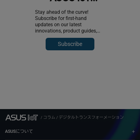
Newsletter
Stay ahead of the curve!
Subscribe for first-hand
updates on our latest
innovations, product guides,
and case studies.
Subscribe
/
コラム
/
デジタルトランスフォーメーション
ASUSについて