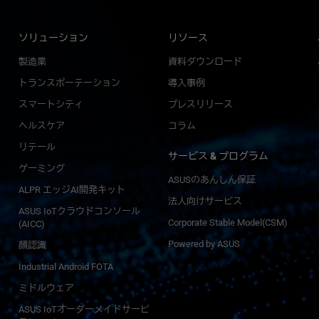
ソリューション
リソース
製造業
資料ダウンロード
トランスポーテーション
導入事例
I
スマートシティ
プレスリリース
ヘルスケア
コラム
リテール
サービス & プログラム
ゲーミング
ASUSのあんしん保証
ALPR エッジAI開発キット
法人向けサービス
ASUS IoTクラウドコンソール
Corporate Stable Model(CSM)
(AICC)
Powered by ASUS
顔認識
Industrial Android FOTA
ミドルウェア
ASUS IoTオーダーメイドサービ