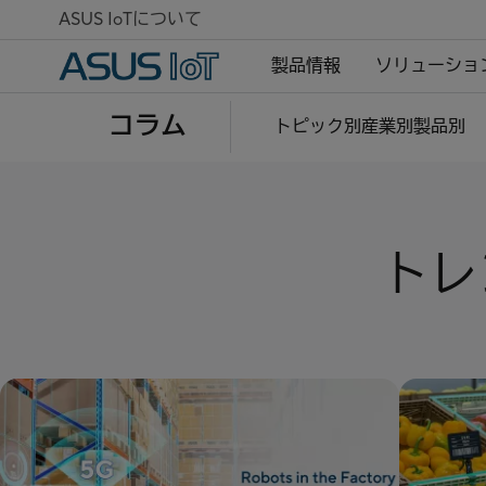
ASUS IoTについて
製品情報
ソリューショ
コラム
トピック別
産業別
製品別
トレ