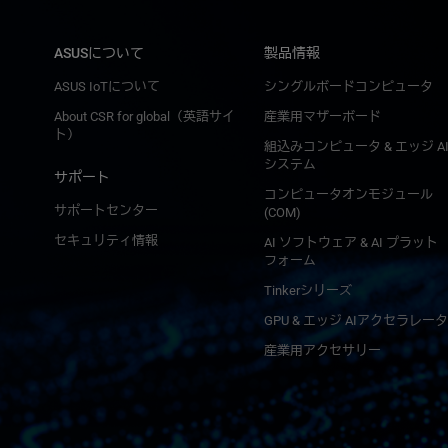
ASUSについて
製品情報
ASUS IoTについて
シングルボードコンピュータ
About CSR for global（英語サイ
産業用マザーボード
ト）
組込みコンピュータ & エッジ A
システム
サポート
コンピュータオンモジュール
サポートセンター
(COM)
セキュリティ情報
AI ソフトウェア & AI プラット
フォーム
Tinkerシリーズ
GPU & エッジ AIアクセラレータ
産業用アクセサリー